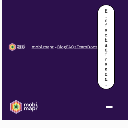
Zum
Inhalt
E
springen
i
n
f
a
c
h
a
mobi.mapr
Blog
FAQs
Team
Docs
n
f
r
a
g
e
n
!
Forum B5 auf
der DECOMM