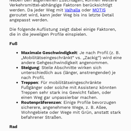
Neben den allgemeinen Zuschlägen, können weitere
Verkehrsmittel-abhängige Faktoren berücksichtigt
werden. Da jeder Weg mit
Valhalla
oder
MOTIS
geroutet wird, kann jeder Weg bis ins letzte Detail
angepasst werden.
Die folgende Auflistung zeigt dabei einige Faktoren,
die in die jeweilgen Profile einspielen.
Fuß
Maximale Geschwindigkeit
: Je nach Profil (z. B.
„Mobilitätseingeschränkt“ vs. „Zackig“) wird eine
andere Gehgeschwindigkeit angenommen.
Steigung
: Steile Abschnitte wirken sich
unterschiedlich aus (länger, anstrengender) je
nach Profil.
Treppen
: Für mobilitätseingeschränkte
Fußgänger oder solche mit Assistenz könnten
Treppen sehr stark ins Gewicht fallen, oder
einen Weg gar unpassierbar machen.
Routenpräferenzen
: Einige Profile bevorzugen
sicherere, angenehmere Wege, z. B. Allee,
Wohngebiete oder Wege mit Grün, anstatt stark
befahrener Straßen.
Rad