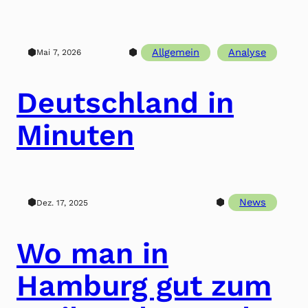
⬢
⬢
Allgemein
Analyse
Mai 7, 2026
Deutschland in
Minuten
⬢
⬢
News
Dez. 17, 2025
Wo man in
Hamburg gut zum