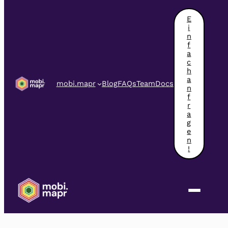
Zum
Inhalt
E
springen
i
n
f
a
c
h
a
mobi.mapr
Blog
FAQs
Team
Docs
n
f
r
a
Kategorie:
g
e
n
!
Dokumentation
Kategorie im Überblick