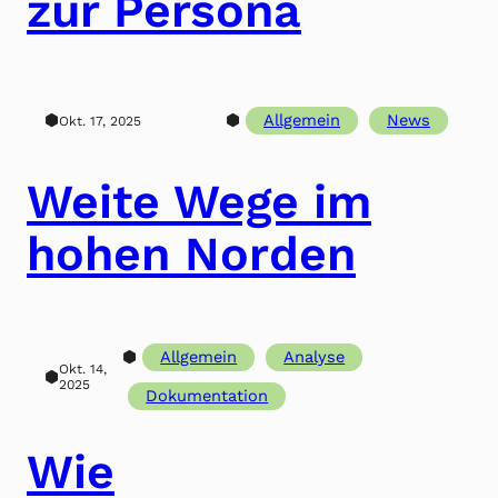
zur Persona
⬢
⬢
Allgemein
News
Okt. 17, 2025
Weite Wege im
hohen Norden
⬢
Allgemein
Analyse
Okt. 14,
⬢
2025
Dokumentation
Wie