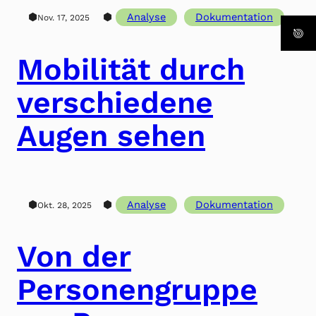
⬢
⬢
Analyse
Dokumentation
Nov. 17, 2025
Mobilität durch
verschiedene
Augen sehen
⬢
⬢
Analyse
Dokumentation
Okt. 28, 2025
Von der
Personengruppe