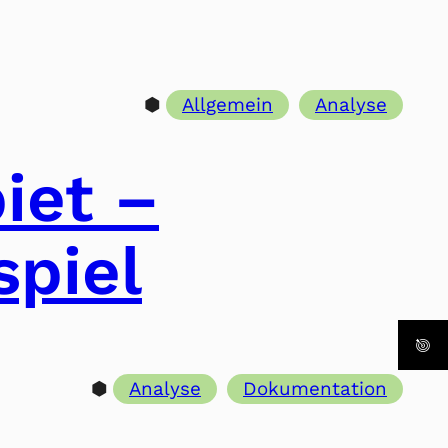
⬢
Allgemein
Analyse
iet –
spiel
⬢
Analyse
Dokumentation