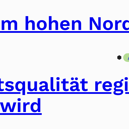
im hohen Nor
⬢
tsqualität reg
 wird