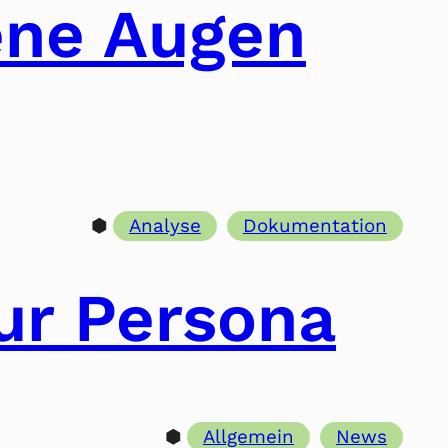
ene Augen
⬢
Analyse
Dokumentation
ur Persona
⬢
Allgemein
News