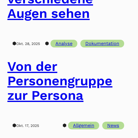
Augen sehen
⬢
⬢
Analyse
Dokumentation
Okt. 28, 2025
Von der
Personengruppe
zur Persona
⬢
⬢
Allgemein
News
Okt. 17, 2025