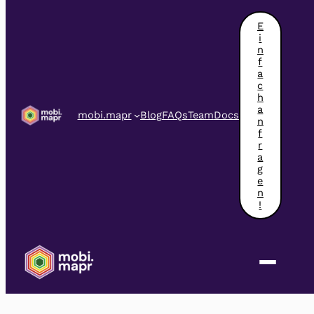
Zum
Inhalt
E
springen
i
n
f
a
c
h
a
mobi.mapr
Blog
FAQs
Team
Docs
n
f
r
a
FAQ Kategorie:
g
e
n
!
Modell
Kategorie im Überblick