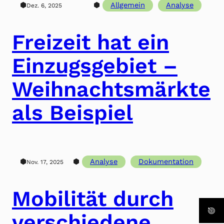
⬢
⬢
Allgemein
Analyse
Dez. 6, 2025
Freizeit hat ein
Einzugsgebiet –
Weihnachtsmärkte
als Beispiel
⬢
⬢
Analyse
Dokumentation
Nov. 17, 2025
Mobilität durch
verschiedene