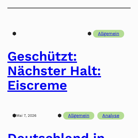
⬢
⬢
Allgemein
Geschützt:
Nächster Halt:
Eiscreme
⬢
⬢
Allgemein
Analyse
Mai 7, 2026
Deutschland in